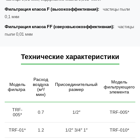
Фильтрация класса F (высокоэффективная):
частицы пыли
0,1 мкм
Фильтрация класса FF (сверхвысокоэффективная):
частицы
пыли 0,01 мкм
Технические характеристики
Расход
Модель
Модель
воздуха
Присоединительный
фильтрующего
фильтра
(м³/
размер
элемента
мин)
TRF-
0.7
1/2″
TRF-005*
005*
TRF-01*
1.2
1/2″ 3/4″ 1″
TRF-010*