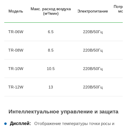
Потре
Макс. расход воздуха
Модель
Электропитание
мощ
(м³/мин)
(к
TR-06W
6.5
220В/50Гц
1
TR-08W
8.5
220В/50Гц
1
TR-10W
10.5
220В/50Гц
1
TR-12W
13
220В/50Гц
2
Интеллектуальное управление и защита
Дисплей:
Отображение температуры точки росы и