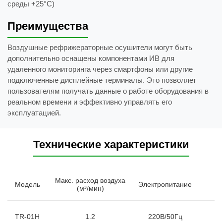
среды +25°C)
Преимущества
Воздушные рефрижераторные осушители могут быть
дополнительно оснащены компонентами ИВ для
удаленного мониторинга через смартфоны или другие
подключенные дисплейные терминалы. Это позволяет
пользователям получать данные о работе оборудования в
реальном времени и эффективно управлять его
эксплуатацией.
Технические характеристики
Макс. расход воздуха
П
Модель
Электропитание
(м³/мин)
мо
TR-01H
1.2
220В/50Гц